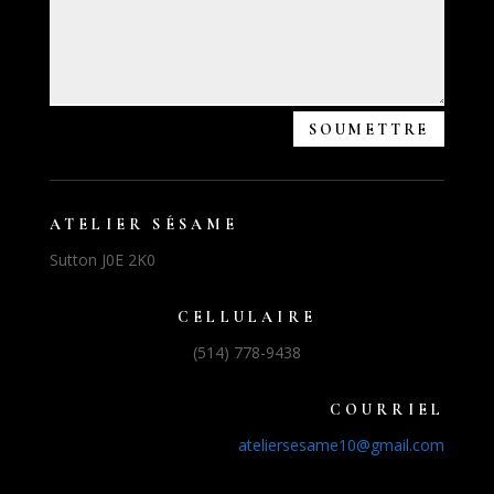
SOUMETTRE
ATELIER SÉSAME
Sutton J0E 2K0
CELLULAIRE
(514) 778-9438
COURRIEL
ateliersesame10@gmail.com